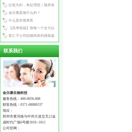
产程2.5小时
以笔为剑，奔赴理想｜致所有
中考少年
金尔康是做什么的？
什么是价值兽医
【高考祝福】致每一个全力以
赴的你：笔锋所至，心之所向
双汇子公司陷猪肉兽药残留超
标风波！
联系我们
金尔康生物科技
服务热线：400-0056-008
财富热线：0371-68080337
地址：
郑州市黄河路与中州大道交叉口金
成时代广场6号楼1810--1811
公司官网：