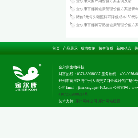
金尔康大围产期价值方案案例反馈
金尔康百都解健康管理价值方案是青
猪价7元每头猪照样可降低成本150元
金尔康百都解育肥猪健康管理价值方
首页
产品展示
成功案例
荣誉资质
新闻动态
关
金尔康生物科技
财富热线：0371-68080337 服务热线：400-0056-0
郑州市黄河路与中州大道交叉口金成时代广场6号楼181
公司Email：jinerkangvip@163.com 公司官网：www.j
41072502000214号
技术支持:
郑州网络公司
郑州网站建设