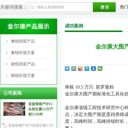
关键词搜索：
热门
成功案例
禽线明星产品
金尔康大围产
禽线价值方案
猪线明星产品
猪线价值方案
单栋
10.5
万只
新罗曼粉
公司新闻
金尔康大围产期标准化工具化
首胎母猪产仔13
金尔康省级工程技术研究中心科
头初生重3.5斤产
点，决定大围产期是蛋鸡养殖成
程2.5小时
度，高峰时间，高峰持续时长，
首胎母猪产仔13头初生重3.5斤