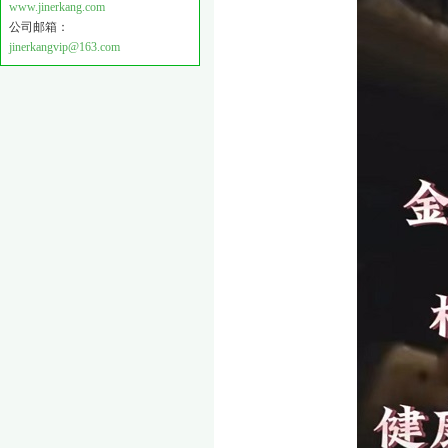
www.jinerkang.com
公司邮箱：
jinerkangvip@163.com