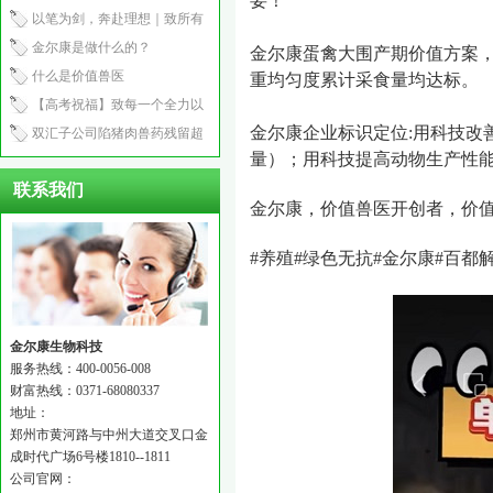
要！
产程2.5小时
以笔为剑，奔赴理想｜致所有
中考少年
金尔康是做什么的？
金尔康蛋禽大围产期价值方案
什么是价值兽医
重均匀度累计采食量均达标。
【高考祝福】致每一个全力以
金尔康企业标识定位
:
用科技改
赴的你：笔锋所至，心之所向
双汇子公司陷猪肉兽药残留超
量）；用科技提高动物生产性
标风波！
联系我们
金尔康，价值兽医开创者，价
#
养殖
#
绿色无抗
#
金尔康
#
百都
金尔康生物科技
服务热线：400-0056-008
财富热线：0371-68080337
地址：
郑州市黄河路与中州大道交叉口金
成时代广场6号楼1810--1811
公司官网：