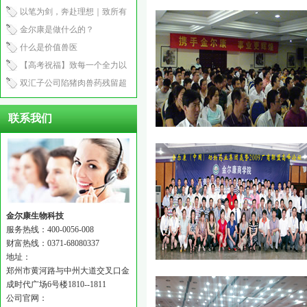
产程2.5小时
以笔为剑，奔赴理想｜致所有
中考少年
金尔康是做什么的？
什么是价值兽医
【高考祝福】致每一个全力以
赴的你：笔锋所至，心之所向
双汇子公司陷猪肉兽药残留超
标风波！
联系我们
金尔康生物科技
服务热线：400-0056-008
财富热线：0371-68080337
地址：
郑州市黄河路与中州大道交叉口金
成时代广场6号楼1810--1811
公司官网：