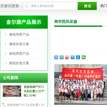
关键词搜索：
热门
商学院风采篇
禽线明星产品
禽线价值方案
猪线明星产品
猪线价值方案
公司新闻
首胎母猪产仔13
头初生重3.5斤产
程2.5小时
首胎母猪产仔13头初生重3.5斤